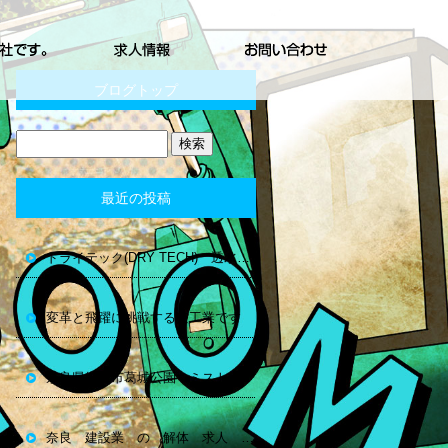
ブログトップ
最近の投稿
ドライテック(DRY TECH) 透水性コンクリート 奈良
変革と飛躍に挑戦する空工業です
奈良県御所市葛城公園 ミスト
奈良 建設業 の 解体 求人 空工業