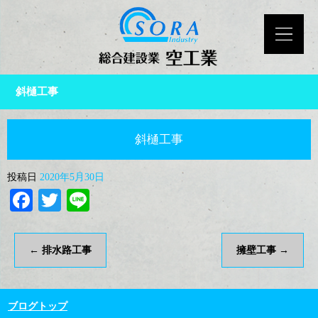
斜樋工事
斜樋工事
投稿日
2020年5月30日
Facebook
Twitter
Line
←
排水路工事
擁壁工事
→
ブログトップ