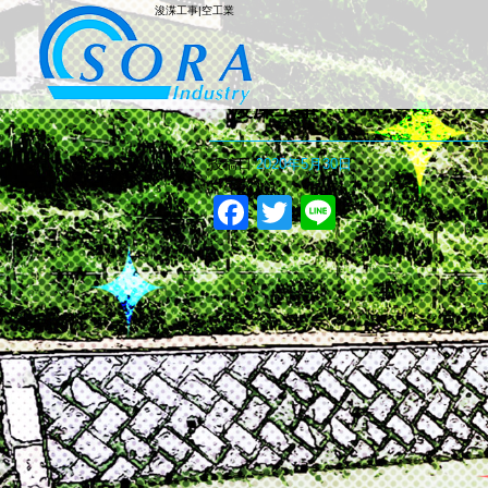
浚渫工事|空工業
浚渫工事
投稿日
2020年5月30日
Facebook
Twitter
Line