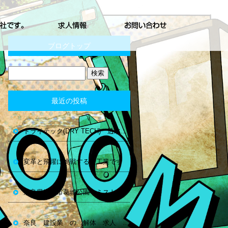
ブログトップ
最近の投稿
ドライテック(DRY TECH) 透水性コンクリート 奈良
変革と飛躍に挑戦する空工業です
奈良県御所市葛城公園 ミスト
奈良 建設業 の 解体 求人 空工業