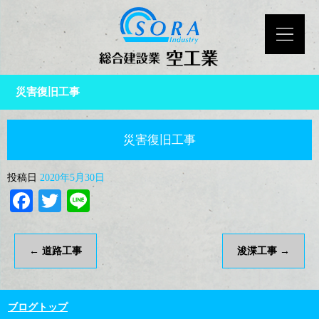
災害復旧工事
災害復旧工事
投稿日
2020年5月30日
Facebook
Twitter
Line
←
道路工事
浚渫工事
→
ブログトップ